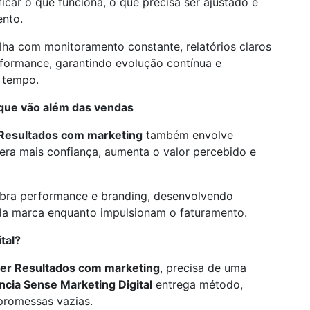
icar o que funciona, o que precisa ser ajustado e
ento.
lha com monitoramento constante, relatórios claros
formance, garantindo evolução contínua e
 tempo.
 que vão além das vendas
Resultados com marketing
também envolve
ra mais confiança, aumenta o valor percebido e
ibra performance e branding, desenvolvendo
 da marca enquanto impulsionam o faturamento.
tal?
er Resultados com marketing
, precisa de uma
cia Sense Marketing Digital
entrega método,
 promessas vazias.