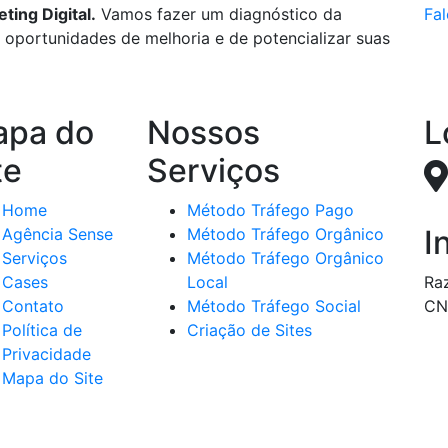
ing Digital.
Vamos fazer um diagnóstico da
Fal
r oportunidades de melhoria e de potencializar suas
pa do
Nossos
L
te
Serviços
Home
Método Tráfego Pago
I
Agência Sense
Método Tráfego Orgânico
Serviços
Método Tráfego Orgânico
Cases
Local
Ra
Contato
Método Tráfego Social
CN
Política de
Criação de Sites
Privacidade
Mapa do Site