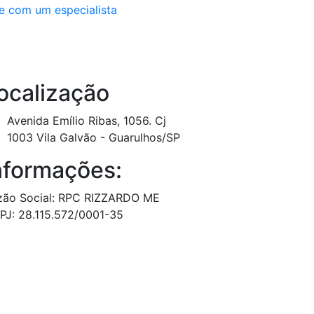
e com um especialista
ocalização
Avenida Emílio Ribas, 1056. Cj
1003 Vila Galvão - Guarulhos/SP
nformações:
zão Social: RPC RIZZARDO ME
PJ: 28.115.572/0001-35