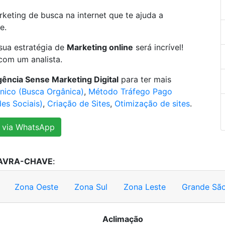
eting de busca na internet que te ajuda a
e.
sua estratégia de
Marketing online
será incrível!
com um analista.
ência Sense Marketing Digital
para ter mais
nico (Busca Orgânica)
,
Método Tráfego Pago
es Sociais)
,
Criação de Sites
,
Otimização de sites
.
 via WhatsApp
AVRA-CHAVE
:
Zona Oeste
Zona Sul
Zona Leste
Grande São
Aclimação