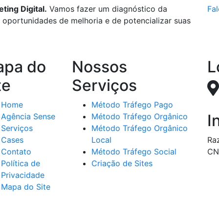
ing Digital.
Vamos fazer um diagnóstico da
Fal
r oportunidades de melhoria e de potencializar suas
pa do
Nossos
L
te
Serviços
Home
Método Tráfego Pago
I
Agência Sense
Método Tráfego Orgânico
Serviços
Método Tráfego Orgânico
Cases
Local
Ra
Contato
Método Tráfego Social
CN
Política de
Criação de Sites
Privacidade
Mapa do Site